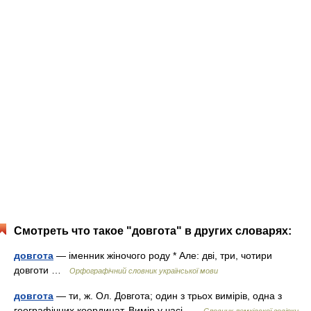
Смотреть что такое "довгота" в других словарях:
довгота
— іменник жіночого роду * Але: дві, три, чотири
довготи …
Орфографічний словник української мови
довгота
— ти, ж. Ол. Довгота; один з трьох вимірів, одна з
географічних координат. Вимір у часі …