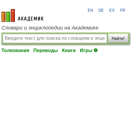
EN
DE
ES
FR
academic.ru
Словари и энциклопедии на Академике
Найти!
Толкования
Переводы
Книги
Игры ⚽