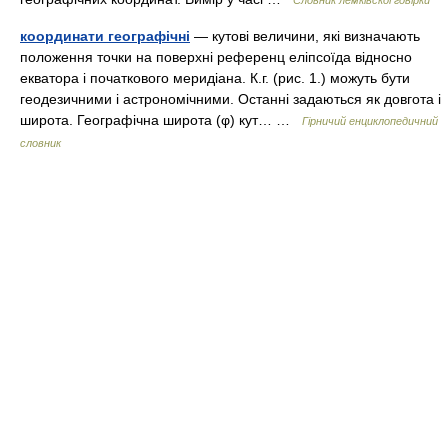
Словник лемківскої говірки
координати географічні
— кутові величини, які визначають
положення точки на поверхні референц еліпсоїда відносно
екватора і початкового меридіана. К.г. (рис. 1.) можуть бути
геодезичними і астрономічними. Останні задаються як довгота і
широта. Географічна широта (φ) кут… …
Гірничий енциклопедичний
словник