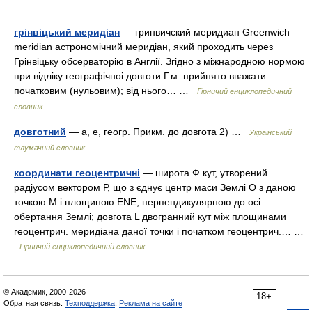
грінвіцький меридіан
— гринвичский меридиан Greenwich
meridian астрономічний меридіан, який проходить через
Грінвіцьку обсерваторію в Англії. Згідно з міжнародною нормою
при відліку географічноi довготи Г.м. прийнято вважати
початковим (нульовим); від нього… …
Гірничий енциклопедичний
словник
довготний
— а, е, геогр. Прикм. до довгота 2) …
Український
тлумачний словник
координати геоцентричні
— широта Ф кут, утворений
радіусом вектором Р, що з єднує центр маси Землі О з даною
точкою М і площиною ЕNE, перпендикулярною до осі
обертання Землі; довгота L двогранний кут між площинами
геоцентрич. меридіана даної точки і початком геоцентрич.… …
Гірничий енциклопедичний словник
© Академик, 2000-2026
18+
Обратная связь:
Техподдержка
,
Реклама на сайте