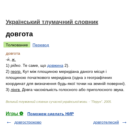
Український тлумачний словник
довгота
Толкование
Перевод
довгота
-и́,
ж.
1)
рідко
. Те саме, що
довжина
2).
2)
геогр.
Кут між площиною меридіана даного місця і
площиною початкового меридіана (одна з географічних
координат для визначення будь-якої точки на земній поверхні).
3)
лінгв.
Довга часокількість голосного або приголосного звука.
Великий тлумачний словник сучасної української мови. - "Перун"
.
2005
.
Игры ⚽
Поможем сделать НИР
довгостроково
довготелесий